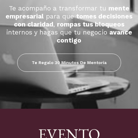
Te acompaño a transformar tu
mente
empresarial
para que
tomes decisiones
con claridad
,
rompas tus bloqueos
internos y hagas que tu negocio
avance
contigo
Te Regalo 30 Minutos De Mentoría
EVENTO