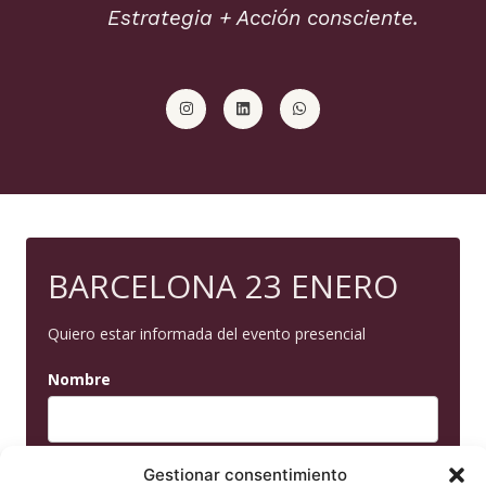
Estrategia + Acción consciente.
I
L
W
n
i
h
s
n
a
t
k
t
a
e
s
g
d
a
r
i
p
a
n
p
m
BARCELONA 23 ENERO
Quiero estar informada del evento presencial
Nombre
Email
Gestionar consentimiento