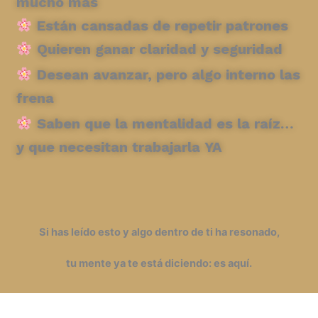
mucho más
Están cansadas de repetir patrones
Quieren ganar claridad y seguridad
Desean avanzar, pero algo interno las
frena
Saben que la mentalidad es la raíz…
y que necesitan trabajarla YA
Si has leído esto y algo dentro de ti ha resonado,
tu mente ya te está diciendo: es aquí.